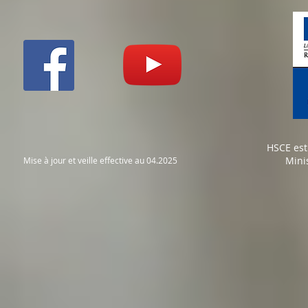
HSCE est
Mini
Mise à jour et veille effective au 04.2025