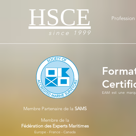
HSCE
Profession 
s i n c e 1 9 9 9
Format
Certif
EAM est une marqu
Membre Partenaire de la
SAMS
Membre de la
Fédération des Experts Maritimes
Europe - France - Canada