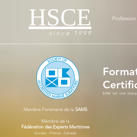
HSCE
Profession 
s i n c e 1 9 9 9
Format
Certif
EAM est une marqu
Membre Partenaire de la
SAMS
Membre de la
Fédération des Experts Maritimes
Europe - France - Canada