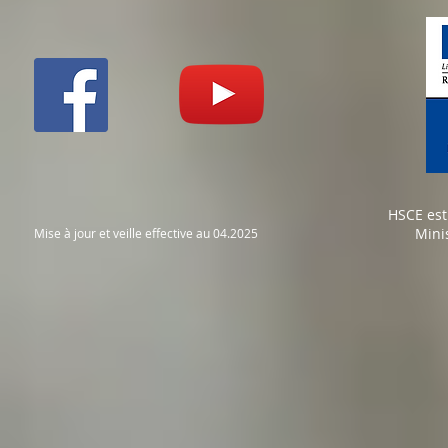
HSCE est
Mini
Mise à jour et veille effective au 04.2025