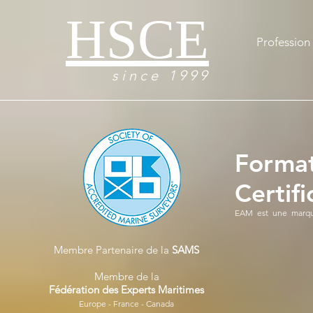
HSCE
Profession 
s i n c e 1 9 9 9
Format
Certif
EAM est une marqu
Membre Partenaire de la
SAMS
Membre de la
Fédération des Experts Maritimes
Europe - France - Canada