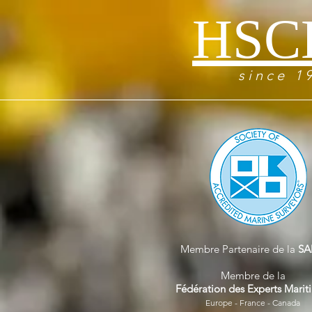
HSC
s i n c e 1 9
Membre Partenaire de la
SA
Membre de la
Fédération des Experts Marit
Europe - France - Canada