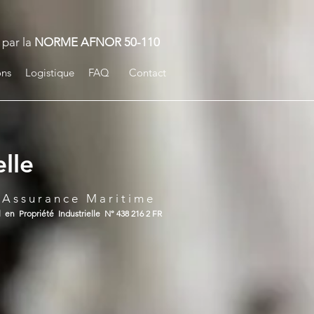
 par la
NORME AFNOR 50-110
ions
Logistique
FAQ
Contact
lle
 A s s u r a n c e M a r i t i m e
l en Propriété Industrielle N° 438 216 2 FR