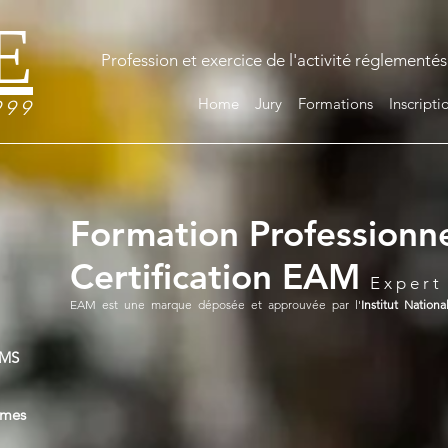
E
Profession et exercice de l'activité réglementés
Home
Jury
Formations
Inscript
 9 9
Formation Professionne
Certification EAM
E x p e r t
EAM est une marque déposée et approuvée par l'
Institut Nationa
MS
imes