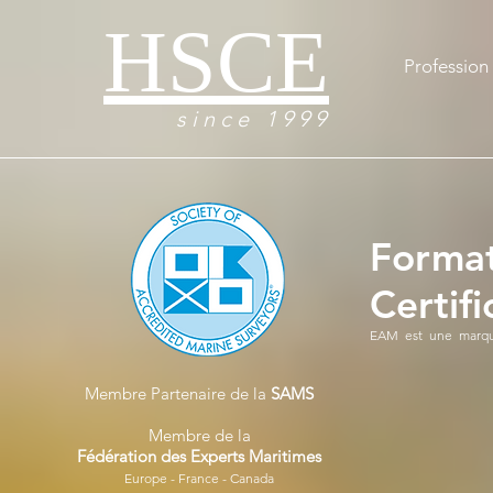
HSCE
Profession 
s i n c e 1 9 9 9
Format
Certif
EAM est une marqu
Membre Partenaire de la
SAMS
Membre de la
Fédération des Experts Maritimes
Europe - France - Canada