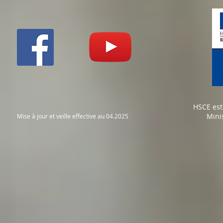
HSCE est
Mini
Mise à jour et veille effective au 04.2025