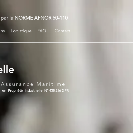
 par la
NORME AFNOR 50-110
ions
Logistique
FAQ
Contact
lle
 A s s u r a n c e M a r i t i m e
l en Propriété Industrielle N° 438 216 2 FR