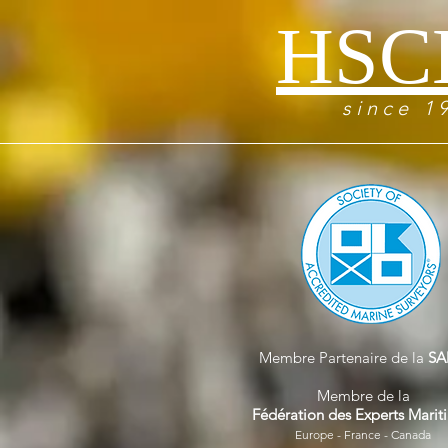
HSC
s i n c e 1 9
Membre Partenaire de la
SA
Membre de la
Fédération des Experts Marit
Europe - France - Canada