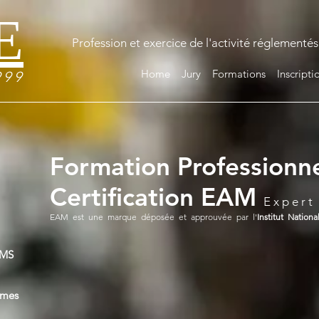
E
Profession et exercice de l'activité réglementés
Home
Jury
Formations
Inscript
 9 9
Formation Professionne
Certification EAM
E x p e r t
EAM est une marque déposée et approuvée par l'
Institut Nationa
MS
imes